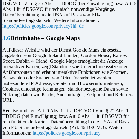
DSGVO i.V.m. § 25 Abs. 1 TDDDG (bei Einwilligung) bzw. Art. 6
Abs. 1 lit. f DSGVO für technisch notwendige Vorgänge.
Datenübermittlung in die USA auf Basis von EU-
Standardvertragsklauseln. Weitere Informationen:
https://policies.google.com/privacy?hl=de
3.6
Drittinhalte – Google Maps
Auf dieser Website wird der Dienst Google Maps eingesetzt,
angeboten von Google Ireland Limited, Gordon House, Barrow
Street, Dublin 4, Irland. Google Maps ermöglicht die Anzeige
interaktiver Karten, zeigt Standorte wie Unternehmenssitze oder
Anfahrtsrouten und erlaubt interaktive Funktionen wie Zoomen,
Auswählen oder Suchen von Orten. Verarbeitet werden
insbesondere IP-Adresse, Geräte- und Browserinformationen,
Cookies, eindeutige Kennungen, standortbezogene Daten sowie
Nutzungsdaten wie Klicks, Suchanfragen, Zeitpunkt und Referrer-
URL.
Rechtsgrundlage: Art. 6 Abs. 1 lit. a DSGVO i.V.m. § 25 Abs. 1
TDDDG (bei Einwilligung) bzw. Art. 6 Abs. 1 lit. f DSGVO für
rein funktionale Karten. Datenübermittlung in die USA auf Basis
von EU-Standardvertragsklauseln (Art. 46 DSGVO). Weitere
Informationen:
https://policies.google.com/privacy