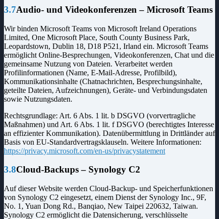
3.7
Audio- und Videokonferenzen – Microsoft Teams
Wir binden Microsoft Teams von Microsoft Ireland Operations
Limited, One Microsoft Place, South County Business Park,
Leopardstown, Dublin 18, D18 P521, Irland ein. Microsoft Teams
ermöglicht Online-Besprechungen, Videokonferenzen, Chat und die
gemeinsame Nutzung von Dateien. Verarbeitet werden
Profilinformationen (Name, E-Mail-Adresse, Profilbild),
Kommunikationsinhalte (Chatnachrichten, Besprechungsinhalte,
geteilte Dateien, Aufzeichnungen), Geräte- und Verbindungsdaten
sowie Nutzungsdaten.
Rechtsgrundlage: Art. 6 Abs. 1 lit. b DSGVO (vorvertragliche
Maßnahmen) und Art. 6 Abs. 1 lit. f DSGVO (berechtigtes Interesse
an effizienter Kommunikation). Datenübermittlung in Drittländer auf
Basis von EU-Standardvertragsklauseln. Weitere Informationen:
https://privacy.microsoft.com/en-us/privacystatement
3.8
Cloud-Backups – Synology C2
Auf dieser Website werden Cloud-Backup- und Speicherfunktionen
von Synology C2 eingesetzt, einem Dienst der Synology Inc., 9F,
No. 1, Yuan Dong Rd., Banqiao, New Taipei 220632, Taiwan.
Synology C2 ermöglicht die Datensicherung, verschlüsselte