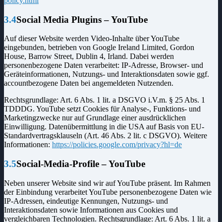
policy.html
3.4
Social Media Plugins – YouTube
Auf dieser Website werden Video-Inhalte über YouTube
eingebunden, betrieben von Google Ireland Limited, Gordon
House, Barrow Street, Dublin 4, Irland. Dabei werden
personenbezogene Daten verarbeitet: IP-Adresse, Browser- und
Geräteinformationen, Nutzungs- und Interaktionsdaten sowie ggf.
accountbezogene Daten bei angemeldeten Nutzenden.
Rechtsgrundlage: Art. 6 Abs. 1 lit. a DSGVO i.V.m. § 25 Abs. 1
TDDDG. YouTube setzt Cookies für Analyse-, Funktions- und
Marketingzwecke nur auf Grundlage einer ausdrücklichen
Einwilligung. Datenübermittlung in die USA auf Basis von EU-
Standardvertragsklauseln (Art. 46 Abs. 2 lit. c DSGVO). Weitere
Informationen:
https://policies.google.com/privacy?hl=de
3.5
Social-Media-Profile – YouTube
Neben unserer Website sind wir auf YouTube präsent. Im Rahmen
der Einbindung verarbeitet YouTube personenbezogene Daten wie
IP-Adressen, eindeutige Kennungen, Nutzungs- und
Interaktionsdaten sowie Informationen aus Cookies und
vergleichbaren Technologien. Rechtsgrundlage: Art. 6 Abs. 1 lit. a