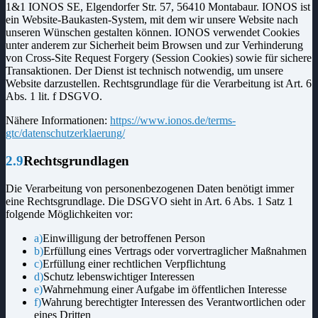
1&1 IONOS SE, Elgendorfer Str. 57, 56410 Montabaur. IONOS ist
ein Website-Baukasten-System, mit dem wir unsere Website nach
unseren Wünschen gestalten können. IONOS verwendet Cookies
unter anderem zur Sicherheit beim Browsen und zur Verhinderung
von Cross-Site Request Forgery (Session Cookies) sowie für sichere
Transaktionen. Der Dienst ist technisch notwendig, um unsere
Website darzustellen. Rechtsgrundlage für die Verarbeitung ist Art. 6
Abs. 1 lit. f DSGVO.
Nähere Informationen:
https://www.ionos.de/terms-
gtc/datenschutzerklaerung/
2.9
Rechtsgrundlagen
Die Verarbeitung von personenbezogenen Daten benötigt immer
eine Rechtsgrundlage. Die DSGVO sieht in Art. 6 Abs. 1 Satz 1
folgende Möglichkeiten vor:
a)
Einwilligung der betroffenen Person
b)
Erfüllung eines Vertrags oder vorvertraglicher Maßnahmen
c)
Erfüllung einer rechtlichen Verpflichtung
d)
Schutz lebenswichtiger Interessen
e)
Wahrnehmung einer Aufgabe im öffentlichen Interesse
f)
Wahrung berechtigter Interessen des Verantwortlichen oder
eines Dritten