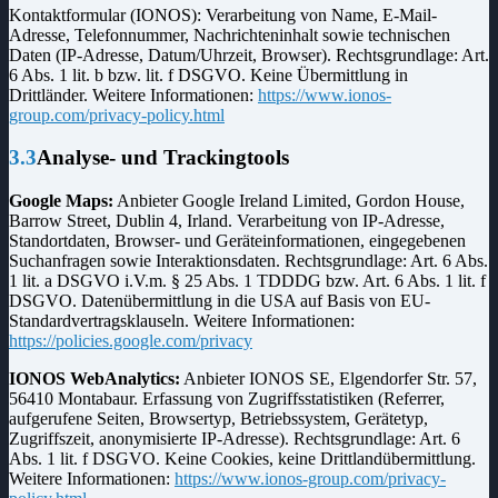
Kontaktformular (IONOS):
Verarbeitung von Name, E-Mail-
Adresse, Telefonnummer, Nachrichteninhalt sowie technischen
Daten (IP-Adresse, Datum/Uhrzeit, Browser). Rechtsgrundlage: Art.
6 Abs. 1 lit. b bzw. lit. f DSGVO. Keine Übermittlung in
Drittländer. Weitere Informationen:
https://www.ionos-
group.com/privacy-policy.html
3.3
Analyse- und Trackingtools
Google Maps:
Anbieter Google Ireland Limited, Gordon House,
Barrow Street, Dublin 4, Irland. Verarbeitung von IP-Adresse,
Standortdaten, Browser- und Geräteinformationen, eingegebenen
Suchanfragen sowie Interaktionsdaten. Rechtsgrundlage: Art. 6 Abs.
1 lit. a DSGVO i.V.m. § 25 Abs. 1 TDDDG bzw. Art. 6 Abs. 1 lit. f
DSGVO. Datenübermittlung in die USA auf Basis von EU-
Standardvertragsklauseln. Weitere Informationen:
https://policies.google.com/privacy
IONOS WebAnalytics:
Anbieter IONOS SE, Elgendorfer Str. 57,
56410 Montabaur. Erfassung von Zugriffsstatistiken (Referrer,
aufgerufene Seiten, Browsertyp, Betriebssystem, Gerätetyp,
Zugriffszeit, anonymisierte IP-Adresse). Rechtsgrundlage: Art. 6
Abs. 1 lit. f DSGVO. Keine Cookies, keine Drittlandübermittlung.
Weitere Informationen:
https://www.ionos-group.com/privacy-